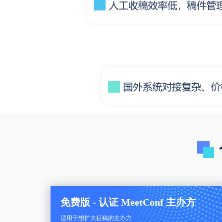
免费版 - 认证 MeetConf 主办方
适用于想扩大征稿的主办方