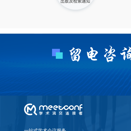
一站式学术会议服务