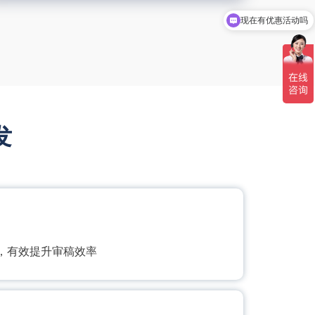
可以介绍下你们的产品么
发
，有效提升审稿效率